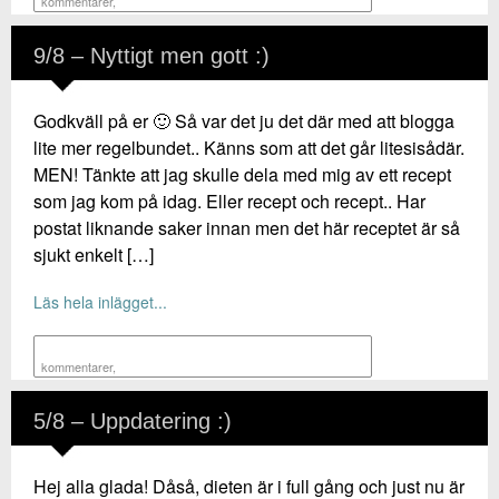
kommentarer
,
9/8 – Nyttigt men gott :)
Godkväll på er 🙂 Så var det ju det där med att blogga
lite mer regelbundet.. Känns som att det går litesisådär.
MEN! Tänkte att jag skulle dela med mig av ett recept
som jag kom på idag. Eller recept och recept.. Har
postat liknande saker innan men det här receptet är så
sjukt enkelt […]
Läs hela inlägget...
kommentarer
,
5/8 – Uppdatering :)
Hej alla glada! Dåså, dieten är i full gång och just nu är