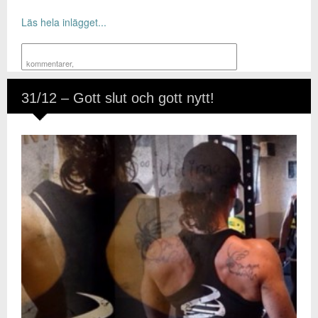
Läs hela inlägget...
kommentarer
,
31/12 – Gott slut och gott nytt!