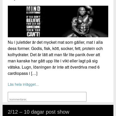
Nu i juletider är det mycket mat som gäller, mat i alla
dess former. Godis, fisk, kött, socker, fett, protein och
kolhydrater. Det är lätt att man får lite panik över att
man kanske har gått upp lite i vikt eller lagt på sig
vätska. Lugn, lösningen är inte att överdriva med 6
cardiopass i […]
Läs hela inlägget...
kommentarer
,
2/12 – 10 dagar post show