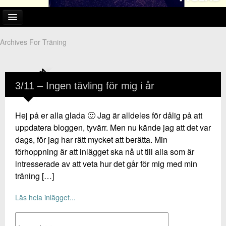
Archives For Träning
Hem
Träningsbilder
3/11 – Ingen tävling för mig i år
Favoritrecept!
Om mig
Hej på er alla glada 🙂 Jag är alldeles för dålig på att
uppdatera bloggen, tyvärr. Men nu kände jag att det var
dags, för jag har rätt mycket att berätta. Min
förhoppning är att inlägget ska nå ut till alla som är
intresserade av att veta hur det går för mig med min
träning […]
Läs hela inlägget...