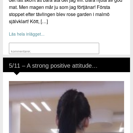
mat. Men magen mår ju som jag förtjänar! Första
stoppet efter tävlingen blev rose garden i malmö
självklart! Kött, […]
Läs hela inlägget...
kommentarer
,
5/11 – A strong positive attitude…