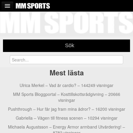
MM SPORTS
FORUM
Sök
Mest lästa
Ulrica Merkel –
Vad är cardio? – 144249 visningar
MM Sports Bloggportal –
Kosttillskottsrådgivning – 20666
visningar
Pushthrough –
Hur får jag fram mina ådror? – 16200 visningar
Gabriella –
Vägen till fitness scenen – 10294 visningar
Michaela Augustsson –
Energy Armor armband Utvärdering! –
8782 visningar