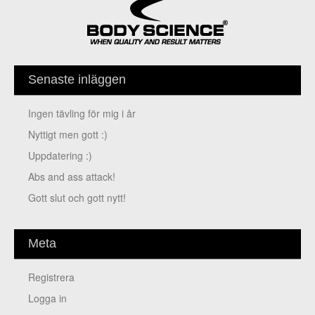
Senaste inläggen
Ingen tävling för mig i år
Nyttigt men gott :)
Uppdatering :)
Abs and ass attack!
Gott slut och gott nytt!
Meta
Registrera
Logga in