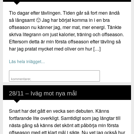
Tio dagar efter tävlingen. Tiden går så fort men ändå
så långsamt 🙂 Jag har börjat komma in i en bra
offseason nu känner jag, mer mat, mer energi. Tänkte
skriva litegrann om just kalorier, träning och offseason.
Eftersom detta är min första offseason efter tävling så
har jag pratat mycket med oliver om hur […]
Läs hela inlägget...
kommentarer
,
28/11 – Iväg mot nya mål
Snart har det gått en vecka sen debuten. Känns
fortfarande lite overkligt. Samtidigt som jag längtar till
nästa gång så känns det skönt att påbörja min första
offseason med ett klart mål i sikte. Nu vet jag också hur