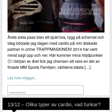
Årets sista pass blev ett sjukt bra, rygg på schemat och
idag började jag dagen med cardio på min älskade
partner in crime TRAPPMASKINEN! 2014 har varit
minst sagt upp och ner. Här kommer mina höjdpunkter
🙂 I början av året fick jag chansen att vara en del av
finaste MM Sports Familjen, världens bästa […]
Läs hela inlägget...
kommentarer
,
13/12 – Olika typer av cardio, vad funkar?