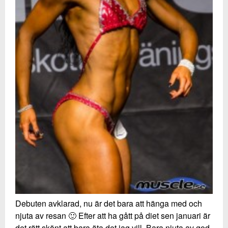
Debuten avklarad, nu är det bara att hänga med och
njuta av resan 🙂 Efter att ha gått på diet sen januari är
det rätt skönt att bara äta det jag vill. Bara njuta av god