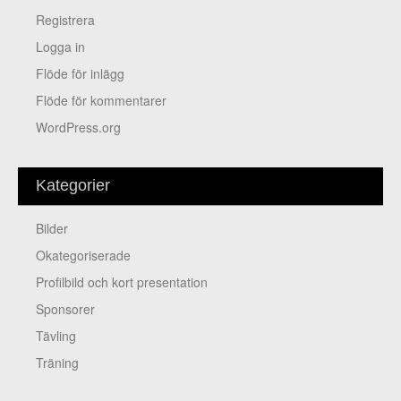
Registrera
Logga in
Flöde för inlägg
Flöde för kommentarer
WordPress.org
Kategorier
Bilder
Okategoriserade
Profilbild och kort presentation
Sponsorer
Tävling
Träning