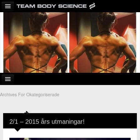
TEAM BODY SCIENCE
OM TEAM BODY SCIENCE
BODY SCIENCE
MM SPORTS
FORUM
Archives For Okategoriserade
Hem
Desi
2/1 – 2015 års utmaningar!