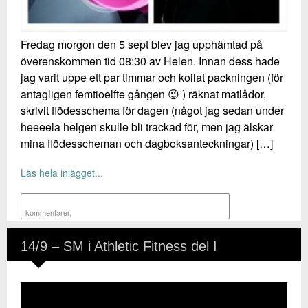
Fredag morgon den 5 sept blev jag upphämtad på
överenskommen tid 08:30 av Helen. Innan dess hade
jag varit uppe ett par timmar och kollat packningen (för
antagligen femtioelfte gången 😉 ) räknat matlådor,
skrivit flödesschema för dagen (något jag sedan under
heeeela helgen skulle bli trackad för, men jag älskar
mina flödesscheman och dagboksanteckningar) […]
Läs hela inlägget...
kommentarer
,
14/9 – SM i Athletic Fitness del I