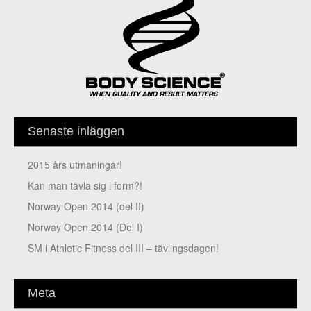
Senaste inläggen
2015 års utmaningar!
Kan man tävla sig i form?!
Norway Open 2014 (del II)
Norway Open 2014 (Del I)
SM i Athletic Fitness del III – tävlingsdagen!
Meta