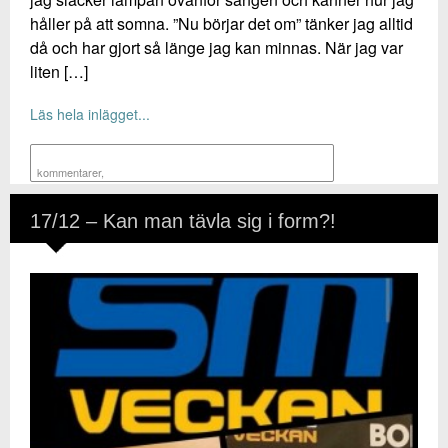
håller på att somna. ”Nu börjar det om” tänker jag alltid
då och har gjort så länge jag kan minnas. När jag var
liten […]
Läs hela inlägget...
kommentarer
,
17/12 – Kan man tävla sig i form?!