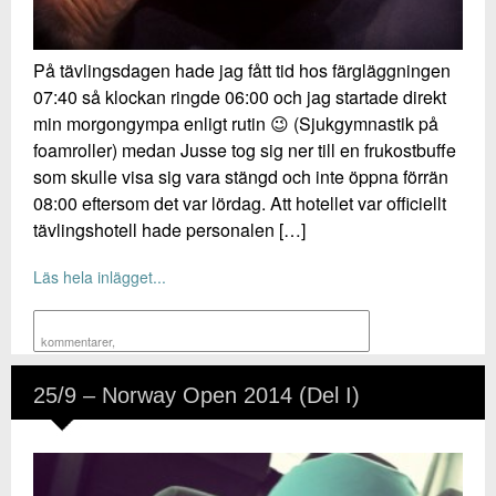
På tävlingsdagen hade jag fått tid hos färgläggningen
07:40 så klockan ringde 06:00 och jag startade direkt
min morgongympa enligt rutin 😉 (Sjukgymnastik på
foamroller) medan Jusse tog sig ner till en frukostbuffe
som skulle visa sig vara stängd och inte öppna förrän
08:00 eftersom det var lördag. Att hotellet var officiellt
tävlingshotell hade personalen […]
Läs hela inlägget...
kommentarer
,
25/9 – Norway Open 2014 (Del I)