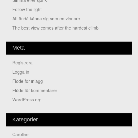
Simma eller sjunk
Follow the light
Att ändå känna sig som en vinnare
The best view comes after the hardest climb
Meta
Registrera
Logga in
Flöde för inlägg
Flöde för kommentarer
WordPress.org
Kategorier
Caroline