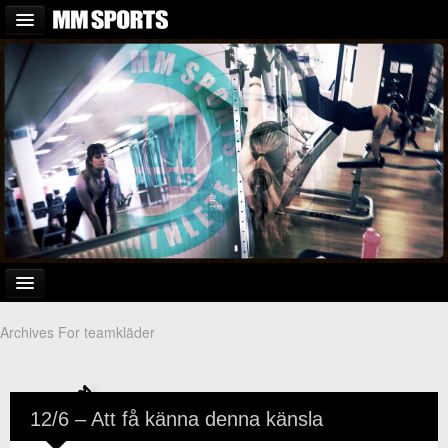
MM SPORTS
FORUM
Archives For teamkläder
Hem
Om mig
12/6 – Att få känna denna känsla