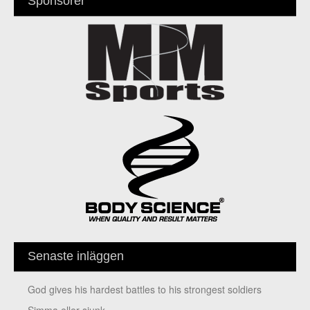
Sponsorer
Senaste inläggen
God gives his hardest battles to his strongest soldiers