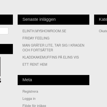
Senaste inläggen
Kate
ELINTH.MYSHOWROOM.SE
Oka
FRIDAY FEELING
MAN GRÅTER LITE, TAR SIG I KRAGEN
OCH FORTSÄTTER
KLADDKAKEMUFFINS PÅ ELINS VIS
ETT RENT HEM
Meta
Registrera
Logga in
Flöde för inlägg