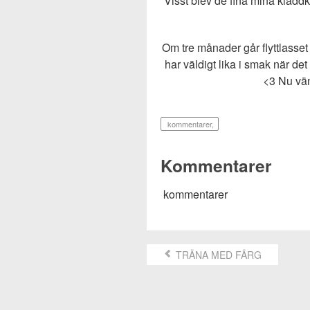
Visst blev de fina mina kladdk
Om tre månader går flyttlasset 
har väldigt lika i smak när det
<3 Nu vän
kommentarer
,
Kommentarer
kommentarer
TRÄNA MED FÄRG