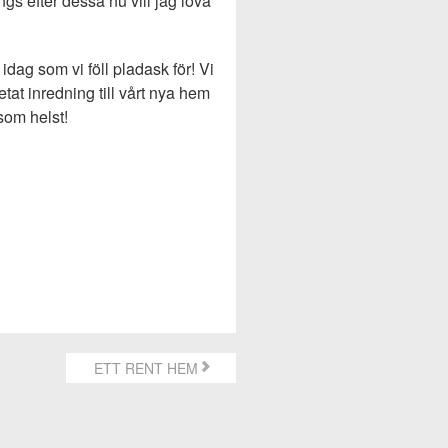
gs efter dessa nu vill jag lova
idag som vi föll pladask för! Vi
etat inredning till vårt nya hem
som helst!
ETT RENT HEM