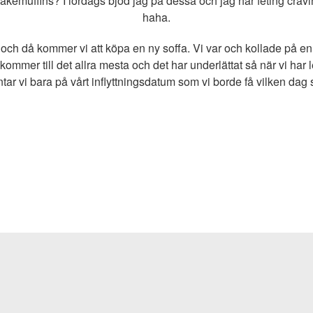
akemuffins? I lördags bjöd jag på dessa och jag har feting cravin
haha.
och då kommer vi att köpa en ny soffa. Vi var och kollade på en 
 kommer till det allra mesta och det har underlättat så när vi har l
tar vi bara på vårt inflyttningsdatum som vi borde få vilken dag 