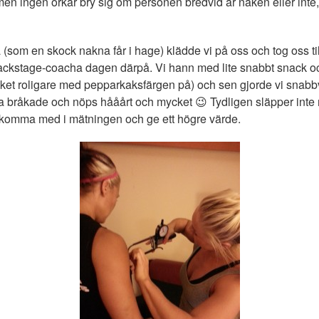
men ingen orkar bry sig om personen bredvid är naken eller inte,
ka (som en skock nakna får i hage) klädde vi på oss och tog oss till
backstage-coacha dagen därpå. Vi hann med lite snabbt snack 
cket roligare med pepparkaksfärgen på) och sen gjorde vi snabbv
a bråkade och nöps hååårt och mycket 😉 Tydligen släpper inte m
åka komma med i mätningen och ge ett högre värde.