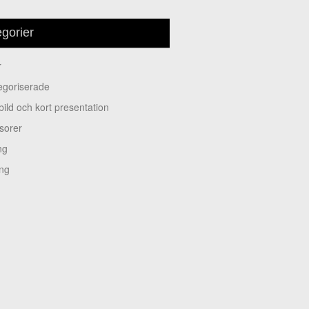
gorier
r
tegoriserade
ilbild och kort presentation
nsorer
ing
ing