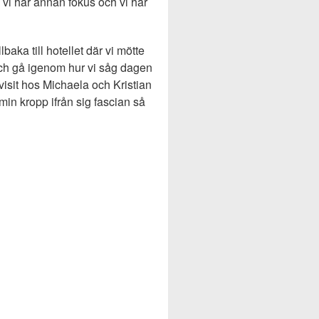
 vi har annan fokus och vi har
baka till hotellet där vi mötte
och gå igenom hur vi såg dagen
isit hos Michaela och Kristian
in kropp ifrån sig fascian så