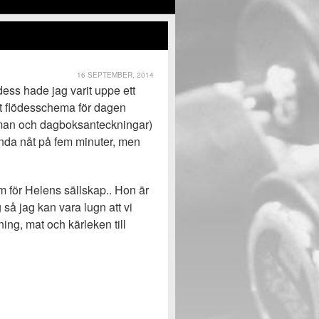
16 SEPTEMBER, 2014
ss hade jag varit uppe ett
vit flödesschema för dagen
heman och dagboksanteckningar)
ända nåt på fem minuter, men
am för Helens sällskap.. Hon är
så jag kan vara lugn att vi
ng, mat och kärleken till