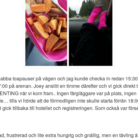
snabba toapauser på vägen och jag kunde checka in redan 15:30 
0 på arenan. Joey anslöt en timme därefter och vi gick direkt ti
ENTING när vi kom fram.. Ingen färgläggare var på plats, ingen 
… tills vi hörde att de förmodligen inte skulle starta förrän 18:0
i gick tillbaka till hotellet och registreringen. Som också var förs
d, frustrerad och lite extra hungrig och gnällig, men en tävling är e