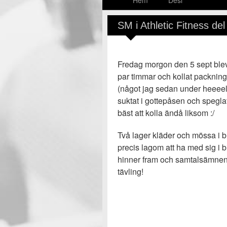
Hem
Desi
SM i Athletic Fitness del 
Fredag morgon den 5 sept blev
par timmar och kollat packning
(något jag sedan under heeeel
suktat i gottepåsen och spegla
bäst att kolla ändå liksom :/
Två lager kläder och mössa i bi
precis lagom att ha med sig i b
hinner fram och samtalsämnena
tävling!