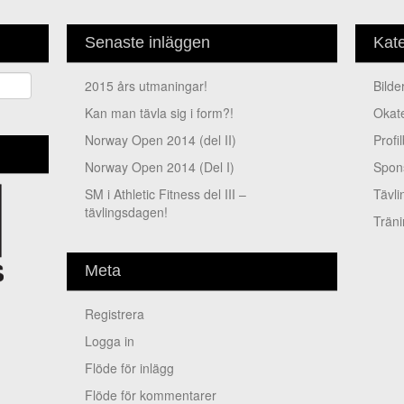
Senaste inläggen
Kate
2015 års utmaningar!
Bilde
Kan man tävla sig i form?!
Oka
Norway Open 2014 (del II)
Prof
Norway Open 2014 (Del I)
Spo
SM i Athletic Fitness del III –
Tävl
tävlingsdagen!
Trän
Meta
Registrera
Logga in
Flöde för inlägg
Flöde för kommentarer