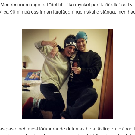
Med resonemanget att ”det blir lika mycket panik för alla” satt vi l
de vi ca 90min på oss innan färgläggningen skulle stänga, men ha
sigaste och mest förundrande delen av hela tävlingen. På rad i 