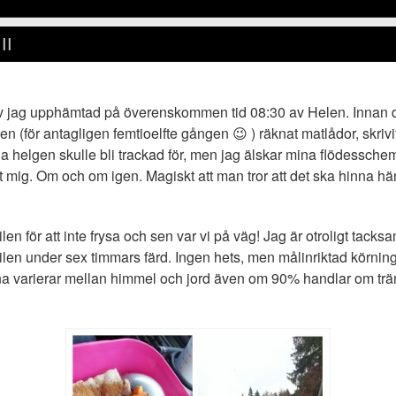
II
 jag upphämtad på överenskommen tid 08:30 av Helen. Innan de
en (för antagligen femtioelfte gången 😉 ) räknat matlådor, skri
a helgen skulle bli trackad för, men jag älskar mina flödessc
t mig. Om och om igen. Magiskt att man tror att det ska hinna h
len för att inte frysa och sen var vi på väg! Jag är otroligt tacks
ilen under sex timmars färd. Ingen hets, men målinriktad körning 
 varierar mellan himmel och jord även om 90% handlar om träni