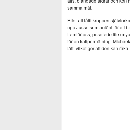
alls, blandade åldrar och kön 
samma mål.
Efter att låtit kroppen självtor
upp Jusse som anlänt för att 
framför oss, poserade lite (my
för en kalipermätning. Michael
lätt, vilket gör att den kan r